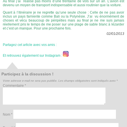
Au final j’ai réalisé pas moins d’une trentaine de vols sur un an. L’avion est
devenu un moyen de transport indispensable et aussi routinier que la voiture.
Quant à l’itinéraire je ne regrette qu’une seule chose : Celle de ne pas avoir
inclus un pays farniente comme Bali ou la Polynésie. J’ai vu énormément de
choses et vécu beaucoup de péripéties mais au final je ne me suis jamais
réellement pris le temps de me poser sur une plage de sable blanc à lézarder
et c’est un manque. Pour une prochaine fois.
02/01/2013
Partagez cet article avec vos amis :
Et retrouvez également sur Instagram :
Participez à la discussion !
Votre adresse e-mail ne sera pas publiée.
Les champs obligatoires sont indiqués avec
*
Commentaire
*
Nom
*