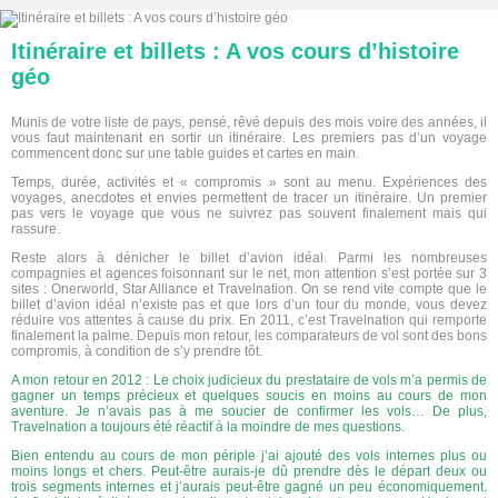
Itinéraire et billets : A vos cours d’histoire
géo
Munis de votre liste de pays, pensé, rêvé depuis des mois voire des années, il
vous faut maintenant en sortir un itinéraire. Les premiers pas d’un voyage
commencent donc sur une table guides et cartes en main.
Temps, durée, activités et « compromis » sont au menu. Expériences des
voyages, anecdotes et envies permettent de tracer un itinéraire. Un premier
pas vers le voyage que vous ne suivrez pas souvent finalement mais qui
rassure.
Reste alors à dénicher le billet d’avion idéal. Parmi les nombreuses
compagnies et agences foisonnant sur le net, mon attention s’est portée sur 3
sites : Onerworld, Star Alliance et Travelnation. On se rend vite compte que le
billet d’avion idéal n’existe pas et que lors d’un tour du monde, vous devez
réduire vos attentes à cause du prix. En 2011, c’est Travelnation qui remporte
finalement la palme. Depuis mon retour, les comparateurs de vol sont des bons
compromis, à condition de s’y prendre tôt.
A mon retour en 2012 : Le choix judicieux du prestataire de vols m’a permis de
gagner un temps précieux et quelques soucis en moins au cours de mon
aventure. Je n’avais pas à me soucier de confirmer les vols… De plus,
Travelnation a toujours été réactif à la moindre de mes questions.
Bien entendu au cours de mon périple j’ai ajouté des vols internes plus ou
moins longs et chers. Peut-être aurais-je dû prendre dès le départ deux ou
trois segments internes et j’aurais peut-être gagné un peu économiquement.