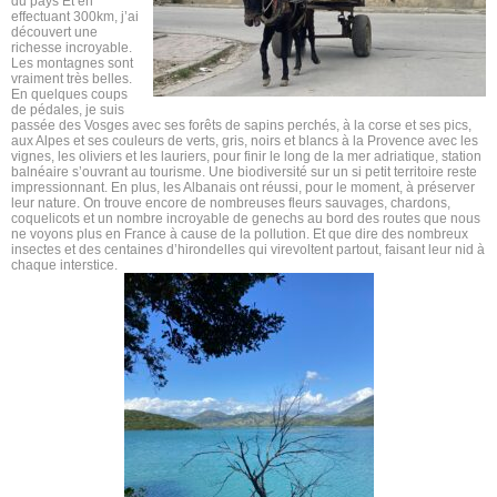
du pays Et en
effectuant 300km, j’ai
découvert une
richesse incroyable.
Les montagnes sont
vraiment très belles.
En quelques coups
de pédales, je suis
passée des Vosges avec ses forêts de sapins perchés, à la corse et ses pics,
aux Alpes et ses couleurs de verts, gris, noirs et blancs à la Provence avec les
vignes, les oliviers et les lauriers, pour finir le long de la mer adriatique, station
balnéaire s’ouvrant au tourisme. Une biodiversité sur un si petit territoire reste
impressionnant. En plus, les Albanais ont réussi, pour le moment, à préserver
leur nature. On trouve encore de nombreuses fleurs sauvages, chardons,
coquelicots et un nombre incroyable de genechs au bord des routes que nous
ne voyons plus en France à cause de la pollution. Et que dire des nombreux
insectes et des centaines d’hirondelles qui virevoltent partout, faisant leur nid à
chaque interstice.