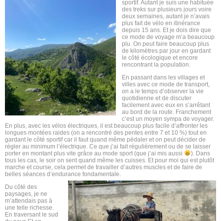
sportif. Autant je suis une habituée
des treks sur plusieurs jours voire
deux semaines, autant je n’avais
plus fait de vélo en itinérance
depuis 15 ans. Et je dois dire que
ce mode de voyage m’a beaucoup
plu. On peut faire beaucoup plus
de kilomètres par jour en gardant
le côté écologique et encore
rencontrant la population.
En passant dans les villages et
villes avec ce mode de transport,
on a le temps d’observer la vie
quotidienne et de discuter
facilement avec eux en s’arrêtant
au bord de la route. Franchement
c’est un moyen sympa de voyager.
En plus, avec les vélos électriques, il est beaucoup plus facile d’affronter les
longues montées raides (on a rencontré des pentes entre 7 et 10 %) tout en
gardant le côté sportif car il faut quand même pédaler et on peut décider de
régler au minimum l’électrique. Ce que j’ai fait régulièrement ou de se laisser
porter en montant plus vite grâce au mode sport (que j’ai mis aussi
). Dans
tous les cas, le soir on sent quand même les cuisses. Et pour moi qui est plutôt
marche et course, cela permet de travailler d’autres muscles et de faire de
belles séances d’endurance fondamentale.
Du côté des
paysages, je ne
m’attendais pas à
une telle richesse.
En traversant le sud