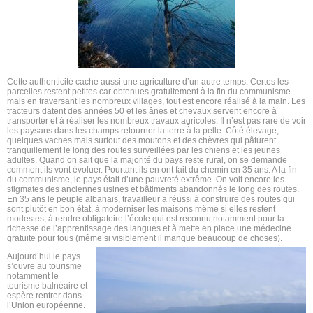
Cette authenticité cache aussi une agriculture d’un autre temps. Certes les
parcelles restent petites car obtenues gratuitement à la fin du communisme
mais en traversant les nombreux villages, tout est encore réalisé à la main. Les
tracteurs datent des années 50 et les ânes et chevaux servent encore à
transporter et à réaliser les nombreux travaux agricoles. Il n’est pas rare de voir
les paysans dans les champs retourner la terre à la pelle. Côté élevage,
quelques vaches mais surtout des moutons et des chèvres qui pâturent
tranquillement le long des routes surveillées par les chiens et les jeunes
adultes. Quand on sait que la majorité du pays reste rural, on se demande
comment ils vont évoluer. Pourtant ils en ont fait du chemin en 35 ans. A la fin
du communisme, le pays était d’une pauvreté extrême. On voit encore les
stigmates des anciennes usines et bâtiments abandonnés le long des routes.
En 35 ans le peuple albanais, travailleur a réussi à construire des routes qui
sont plutôt en bon état, à moderniser les maisons même si elles restent
modestes, à rendre obligatoire l’école qui est reconnu notamment pour la
richesse de l’apprentissage des langues et à mette en place une médecine
gratuite pour tous (même si visiblement il manque beaucoup de choses).
Aujourd’hui le pays
s’ouvre au tourisme
notamment le
tourisme balnéaire et
espère rentrer dans
l’Union européenne.