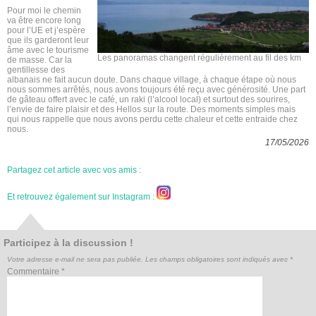
Pour moi le chemin
va être encore long
pour l’UE et j’espère
que ils garderont leur
âme avec le tourisme
Les panoramas changent régulièrement au fil des km
de masse. Car la
gentillesse des
albanais ne fait aucun doute. Dans chaque village, à chaque étape où nous
nous sommes arrêtés, nous avons toujours été reçu avec générosité. Une part
de gâteau offert avec le café, un raki (l’alcool local) et surtout des sourires,
l’envie de faire plaisir et des Hellos sur la route. Des moments simples mais
qui nous rappelle que nous avons perdu cette chaleur et cette entraide chez
nous.
17/05/2026
Partagez cet article avec vos amis :
Et retrouvez également sur Instagram :
Participez à la discussion !
Votre adresse e-mail ne sera pas publiée.
Les champs obligatoires sont indiqués avec
*
Commentaire
*