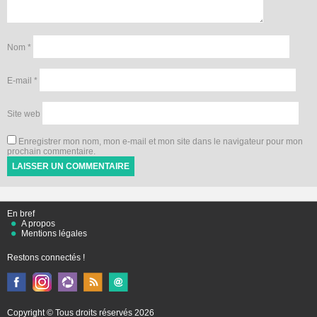
Nom
*
E-mail
*
Site web
Enregistrer mon nom, mon e-mail et mon site dans le navigateur pour mon
prochain commentaire.
En bref
A propos
Mentions légales
Restons connectés !
Copyright © Tous droits réservés 2026