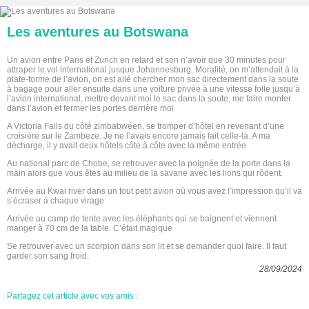
Les aventures au Botswana
Un avion entre Paris et Zurich en retard et son n’avoir que 30 minutes pour
attraper le vol international jusque Johannesburg. Moralité, on m’attendait à la
plate-forme de l’avion, on est allé chercher mon sac directement dans la soute
à bagage pour aller ensuite dans une voiture privée à une vitesse folle jusqu’à
l’avion international, mettre devant moi le sac dans la soute, me faire monter
dans l’avion et fermer les portes derrière moi
A Victoria Falls du côté zimbabwéen, se tromper d’hôtel en revenant d’une
croisière sur le Zambeze. Je ne l’avais encore jamais fait celle-là. A ma
décharge, il y avait deux hôtels côte à côte avec la même entrée
Au national parc de Chobe, se retrouver avec la poignée de la porte dans la
main alors que vous êtes au milieu de la savane avec les lions qui rôdent.
Arrivée au Kwai river dans un tout petit avion où vous avez l’impression qu’il va
s’écraser à chaque virage
Arrivée au camp de tente avec les éléphants qui se baignent et viennent
manger à 70 cm de la table. C’était magique
Se retrouver avec un scorpion dans son lit et se demander quoi faire. Il faut
garder son sang froid.
28/09/2024
Partagez cet article avec vos amis :