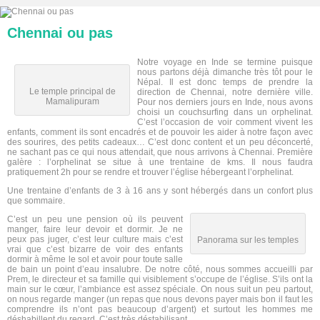
Chennai ou pas
Notre voyage en Inde se termine puisque
nous partons déjà dimanche très tôt pour le
Népal. Il est donc temps de prendre la
Le temple principal de
direction de Chennai, notre dernière ville.
Mamalipuram
Pour nos derniers jours en Inde, nous avons
choisi un couchsurfing dans un orphelinat.
C’est l’occasion de voir comment vivent les
enfants, comment ils sont encadrés et de pouvoir les aider à notre façon avec
des sourires, des petits cadeaux… C’est donc content et un peu déconcerté,
ne sachant pas ce qui nous attendait, que nous arrivons à Chennai. Première
galère : l’orphelinat se situe à une trentaine de kms. Il nous faudra
pratiquement 2h pour se rendre et trouver l’église hébergeant l’orphelinat.
Une trentaine d’enfants de 3 à 16 ans y sont hébergés dans un confort plus
que sommaire.
C’est un peu une pension où ils peuvent
manger, faire leur devoir et dormir. Je ne
peux pas juger, c’est leur culture mais c’est
Panorama sur les temples
vrai que c’est bizarre de voir des enfants
dormir à même le sol et avoir pour toute salle
de bain un point d’eau insalubre. De notre côté, nous sommes accueilli par
Prem, le directeur et sa famille qui visiblement s’occupe de l’église. S’ils ont la
main sur le cœur, l’ambiance est assez spéciale. On nous suit un peu partout,
on nous regarde manger (un repas que nous devons payer mais bon il faut les
comprendre ils n’ont pas beaucoup d’argent) et surtout les hommes me
déshabillent du regard. C’est très déstabilisant.