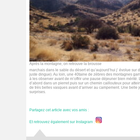
Après la montagne, on retrouve la brousse
marchais dans le sable du désert et qu’aujourd’hui j’ évolue sur 
juste dingue). Au loin, une 40taine de zèbres des montagnes gamb
à les observer avant de m’offrir une pause déjeuner bien mérité.
d’abord dans un pierret puis sur un chemin caillouteux pour atte
de très belles vasques avant d’arriver au campement. Une belle
surprises.
Partagez cet article avec vos amis :
Et retrouvez également sur Instagram :