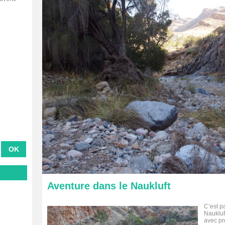
Aventure dans le Naukluft
C’est p
Naukluf
avec pr