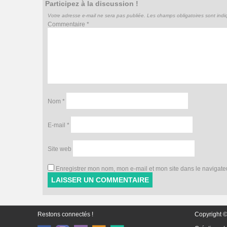
Participez à la discussion !
Votre adresse e-mail ne sera pas publiée.
Les champs obligatoires sont ind
Commentaire
*
Nom
*
E-mail
*
Site web
Enregistrer mon nom, mon e-mail et mon site dans le navigat
Restons connectés !
Copyright ©