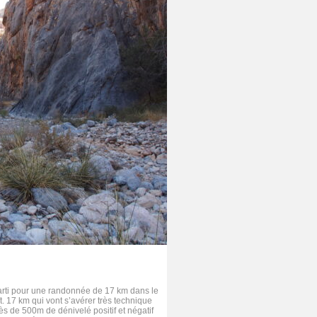
arti pour une randonnée de 17 km dans le
t. 17 km qui vont s’avérer très technique
ès de 500m de dénivelé positif et négatif