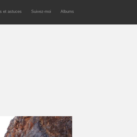
s et astuces
Suivez-moi
Albums