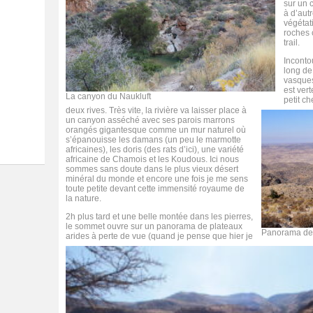
sur un 
à d’au
végétat
roches 
trail.
Inconto
long de
vasques
est ver
La canyon du Naukluft
petit c
deux rives. Très vite, la rivière va laisser place à
un canyon asséché avec ses parois marrons
orangés gigantesque comme un mur naturel où
s’épanouisse les damans (un peu le marmotte
africaines), les doris (des rats d’ici), une variété
africaine de Chamois et les Koudous. Ici nous
sommes sans doute dans le plus vieux désert
minéral du monde et encore une fois je me sens
toute petite devant cette immensité royaume de
la nature.
2h plus tard et une belle montée dans les pierres,
le sommet ouvre sur un panorama de plateaux
Panorama dep
arides à perte de vue (quand je pense que hier je