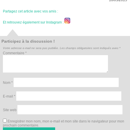
10/05/2015
Partagez cet article avec vos amis :
Et retrouvez également sur Instagram :
Participez à la discussion !
Votre adresse e-mail ne sera pas publiée.
Les champs obligatoires sont indiqués avec
*
Commentaire
*
Nom
*
E-mail
*
Site web
Enregistrer mon nom, mon e-mail et mon site dans le navigateur pour mon
prochain commentaire.