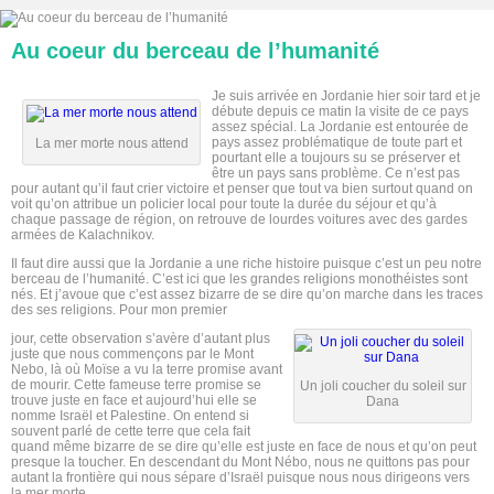
Au coeur du berceau de l’humanité
Je suis arrivée en Jordanie hier soir tard et je
débute depuis ce matin la visite de ce pays
assez spécial. La Jordanie est entourée de
pays assez problématique de toute part et
La mer morte nous attend
pourtant elle a toujours su se préserver et
être un pays sans problème. Ce n’est pas
pour autant qu’il faut crier victoire et penser que tout va bien surtout quand on
voit qu’on attribue un policier local pour toute la durée du séjour et qu’à
chaque passage de région, on retrouve de lourdes voitures avec des gardes
armées de Kalachnikov.
Il faut dire aussi que la Jordanie a une riche histoire puisque c’est un peu notre
berceau de l’humanité. C’est ici que les grandes religions monothéistes sont
nés. Et j’avoue que c’est assez bizarre de se dire qu’on marche dans les traces
des ses religions. Pour mon premier
jour, cette observation s’avère d’autant plus
juste que nous commençons par le Mont
Nebo, là où Moïse a vu la terre promise avant
de mourir. Cette fameuse terre promise se
Un joli coucher du soleil sur
trouve juste en face et aujourd’hui elle se
Dana
nomme Israël et Palestine. On entend si
souvent parlé de cette terre que cela fait
quand même bizarre de se dire qu’elle est juste en face de nous et qu’on peut
presque la toucher. En descendant du Mont Nébo, nous ne quittons pas pour
autant la frontière qui nous sépare d’Israël puisque nous nous dirigeons vers
la mer morte.