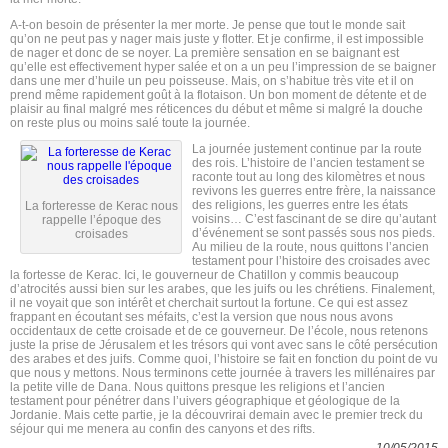
A-t-on besoin de présenter la mer morte. Je pense que tout le monde sait
qu’on ne peut pas y nager mais juste y flotter. Et je confirme, il est impossible
de nager et donc de se noyer. La première sensation en se baignant est
qu’elle est effectivement hyper salée et on a un peu l’impression de se baigner
dans une mer d’huile un peu poisseuse. Mais, on s’habitue très vite et il on
prend même rapidement goût à la flotaison. Un bon moment de détente et de
plaisir au final malgré mes réticences du début et même si malgré la douche
on reste plus ou moins salé toute la journée.
La journée justement continue par la route
des rois. L’histoire de l’ancien testament se
raconte tout au long des kilomètres et nous
revivons les guerres entre frère, la naissance
des religions, les guerres entre les états
La forteresse de Kerac nous
voisins… C’est fascinant de se dire qu’autant
rappelle l’époque des
d’événement se sont passés sous nos pieds.
croisades
Au milieu de la route, nous quittons l’ancien
testament pour l’histoire des croisades avec
la fortesse de Kerac. Ici, le gouverneur de Chatillon y commis beaucoup
d’atrocités aussi bien sur les arabes, que les juifs ou les chrétiens. Finalement,
il ne voyait que son intérêt et cherchait surtout la fortune. Ce qui est assez
frappant en écoutant ses méfaits, c’est la version que nous nous avons
occidentaux de cette croisade et de ce gouverneur. De l’école, nous retenons
juste la prise de Jérusalem et les trésors qui vont avec sans le côté persécution
des arabes et des juifs. Comme quoi, l’histoire se fait en fonction du point de vu
que nous y mettons. Nous terminons cette journée à travers les millénaires par
la petite ville de Dana. Nous quittons presque les religions et l’ancien
testament pour pénétrer dans l’uivers géographique et géologique de la
Jordanie. Mais cette partie, je la découvrirai demain avec le premier treck du
séjour qui me menera au confin des canyons et des rifts.