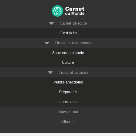
Carnet de route
C’est la fin
Un oeil sur le monde
Sauvons la planète
Culture
Trucs et astuces
Petites anecdotes
Préparatifs
Liens utiles
Suivez-moi
Albums