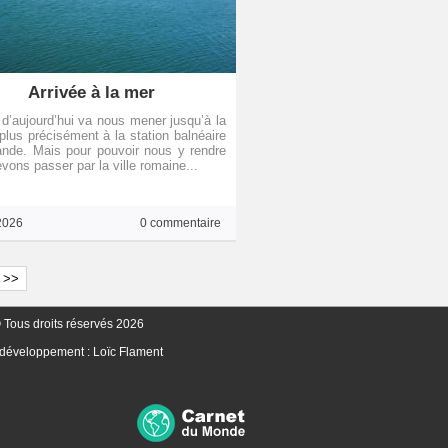
Arrivée à la mer
 d’aujourd’hui va nous mener jusqu’à la
plus précisément à la station balnéaire
nde. Mais pour pouvoir nous y rendre
vons passer par la ville romaine...
2026
0 commentaire
>>
 Tous droits réservés 2026
 développement :
Loïc Flament