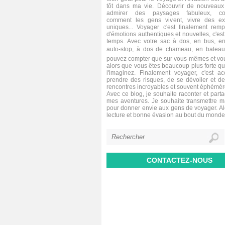
tôt dans ma vie. Découvrir de nouveaux 
admirer des paysages fabuleux, co
comment les gens vivent, vivre des ex
uniques... Voyager c'est finalement remp
d'émotions authentiques et nouvelles, c'est 
temps. Avec votre sac à dos, en bus, en
auto-stop, à dos de chameau, en bateau,
pouvez compter que sur vous-mêmes et vou
alors que vous êtes beaucoup plus forte q
l'imaginez. Finalement voyager, c'est a
prendre des risques, de se dévoiler et de
rencontres incroyables et souvent éphémèr
Avec ce blog, je souhaite raconter et parta
mes aventures. Je souhaite transmettre 
pour donner envie aux gens de voyager. A
lecture et bonne évasion au bout du monde
CONTACTEZ-NOUS