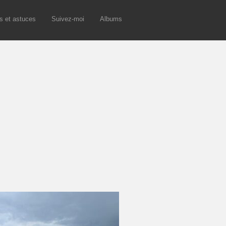
s et astuces
Suivez-moi
Albums