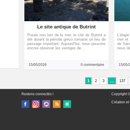
Le site antique de Butrint
Posée non loin de la mer, le cité de Butrint a
L’étape
été durant la période greco romaine un lieu de
mer et 
passage important. Aujourd’hui, nous pouvons
de Sara
encore observer les vestiges de...
nous de
15/05/2026
0 commentaire
15/05/
1
2
3
…
137
Restons connectés !
Copyright ©
Création et