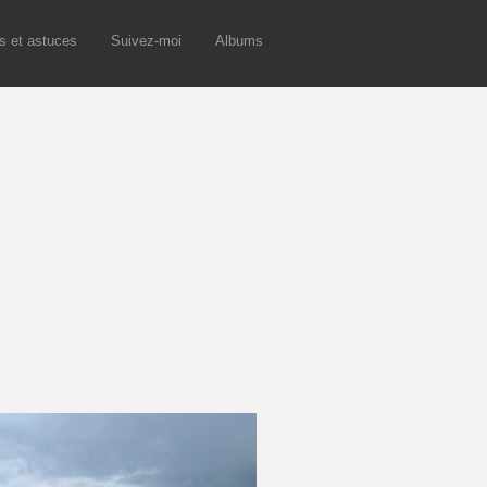
s et astuces
Suivez-moi
Albums