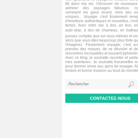
tôt dans ma vie. Découvrir de nouveaux 
admirer des paysages fabuleux, co
comment les gens vivent, vivre des ex
uniques... Voyager c'est finalement remp
d'émotions authentiques et nouvelles, c'est 
temps. Avec votre sac à dos, en bus, en
auto-stop, à dos de chameau, en bateau,
pouvez compter que sur vous-mêmes et vou
alors que vous êtes beaucoup plus forte q
l'imaginez. Finalement voyager, c'est a
prendre des risques, de se dévoiler et de
rencontres incroyables et souvent éphémèr
Avec ce blog, je souhaite raconter et parta
mes aventures. Je souhaite transmettre 
pour donner envie aux gens de voyager. A
lecture et bonne évasion au bout du monde
CONTACTEZ-NOUS