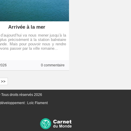
Arrivée à la mer
 d’aujourd’hui va nous mener jusqu’à la
plus précisément à la station balnéaire
nde. Mais pour pouvoir nous y rendre
vons passer par la ville romaine...
2026
0 commentaire
>>
 Tous droits réservés 2026
 développement :
Loïc Flament