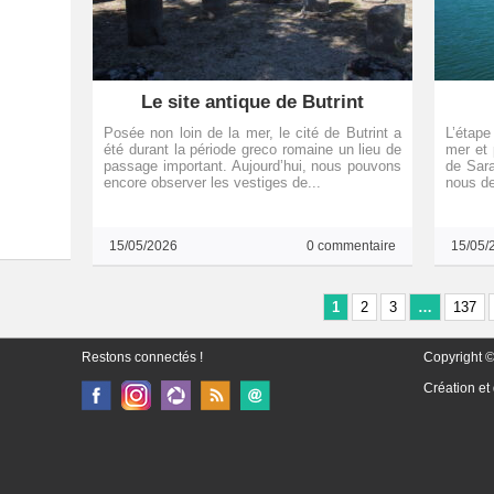
Le site antique de Butrint
Posée non loin de la mer, le cité de Butrint a
L’étape
été durant la période greco romaine un lieu de
mer et 
passage important. Aujourd’hui, nous pouvons
de Sara
encore observer les vestiges de...
nous de
15/05/2026
0 commentaire
15/05/
1
2
3
…
137
Restons connectés !
Copyright ©
Création et