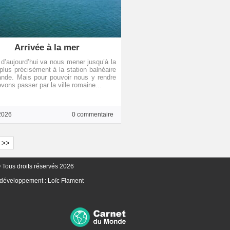
Arrivée à la mer
 d’aujourd’hui va nous mener jusqu’à la
plus précisément à la station balnéaire
nde. Mais pour pouvoir nous y rendre
vons passer par la ville romaine...
2026
0 commentaire
>>
 Tous droits réservés 2026
 développement :
Loïc Flament