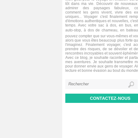
tôt dans ma vie. Découvrir de nouveaux 
admirer des paysages fabuleux, co
comment les gens vivent, vivre des ex
uniques... Voyager c'est finalement remp
d'émotions authentiques et nouvelles, c'est 
temps. Avec votre sac à dos, en bus, en
auto-stop, à dos de chameau, en bateau,
pouvez compter que sur vous-mêmes et vou
alors que vous êtes beaucoup plus forte q
l'imaginez. Finalement voyager, c'est a
prendre des risques, de se dévoiler et de
rencontres incroyables et souvent éphémèr
Avec ce blog, je souhaite raconter et parta
mes aventures. Je souhaite transmettre 
pour donner envie aux gens de voyager. A
lecture et bonne évasion au bout du monde
CONTACTEZ-NOUS