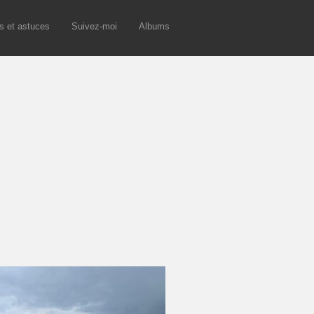
s et astuces
Suivez-moi
Albums