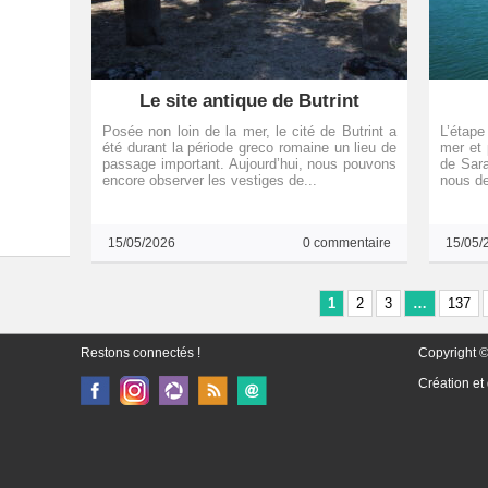
Le site antique de Butrint
Posée non loin de la mer, le cité de Butrint a
L’étape
été durant la période greco romaine un lieu de
mer et 
passage important. Aujourd’hui, nous pouvons
de Sara
encore observer les vestiges de...
nous de
15/05/2026
0 commentaire
15/05/
1
2
3
…
137
Restons connectés !
Copyright ©
Création et