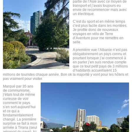
partie de l’Asie avec ce moyen de
transport et j’avais toujours eu
envie de recommencer mais avec
un électrique.
C’est du sport et en même temps
c’est plus facile dans les montées.
Je profite donc de nouveaux
voyages en vélo de Terre
d’Aventure pour me remettre en
selle.
A première vue l’Albanie n’est pas
obligatoirement un pays connu et
pourtant lorsque j’ai commencé à
en parler j’en suis rendue compte
que ce tout petit pays de 3 millions
d’habitants accueillaient 15
millions de touristes chaque année. Bon ok la majorité y vont pour les hôtels et
pas vraiment pour visiter.
Marqué par 35 ans
de communisme,
j’étais tout de même
curieuse de voir
comment le pays
s’en sort aujourd’hui
et ce qui a
fondamentalement
changé. La première
surprise se fait à mon
arrivée à Tirana (seul
aéroport du pays). Ici