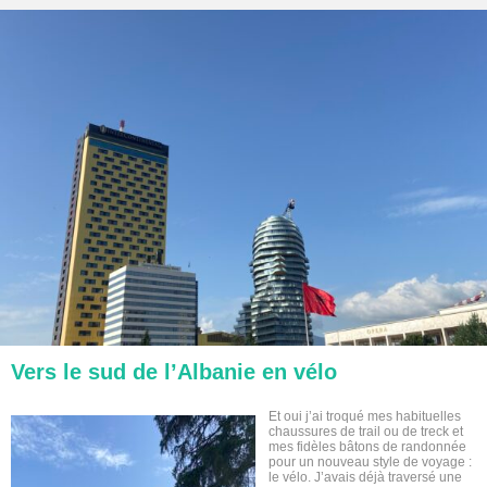
Vers le sud de l’Albanie en vélo
Et oui j’ai troqué mes habituelles
chaussures de trail ou de treck et
mes fidèles bâtons de randonnée
pour un nouveau style de voyage :
le vélo. J’avais déjà traversé une