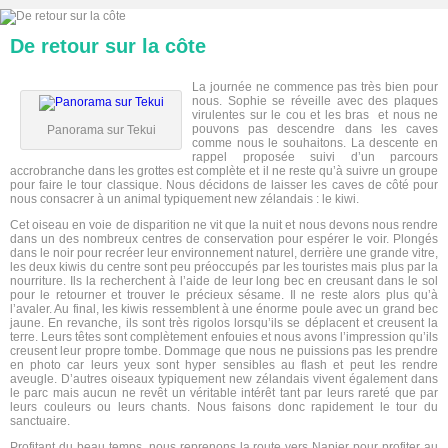
De retour sur la côte
La journée ne commence pas très bien pour
nous. Sophie se réveille avec des plaques
virulentes sur le cou et les bras et nous ne
pouvons pas descendre dans les caves
Panorama sur Tekui
comme nous le souhaitons. La descente en
rappel proposée suivi d’un parcours
accrobranche dans les grottes est complète et il ne reste qu’à suivre un groupe
pour faire le tour classique. Nous décidons de laisser les caves de côté pour
nous consacrer à un animal typiquement new zélandais : le kiwi.
Cet oiseau en voie de disparition ne vit que la nuit et nous devons nous rendre
dans un des nombreux centres de conservation pour espérer le voir. Plongés
dans le noir pour recréer leur environnement naturel, derrière une grande vitre,
les deux kiwis du centre sont peu préoccupés par les touristes mais plus par la
nourriture. Ils la recherchent à l’aide de leur long bec en creusant dans le sol
pour le retourner et trouver le précieux sésame. Il ne reste alors plus qu’à
l’avaler. Au final, les kiwis ressemblent à une énorme poule avec un grand bec
jaune. En revanche, ils sont très rigolos lorsqu’ils se déplacent et creusent la
terre. Leurs têtes sont complètement enfouies et nous avons l’impression qu’ils
creusent leur propre tombe. Dommage que nous ne puissions pas les prendre
en photo car leurs yeux sont hyper sensibles au flash et peut les rendre
aveugle. D’autres oiseaux typiquement new zélandais vivent également dans
le parc mais aucun ne revêt un véritable intérêt tant par leurs rareté que par
leurs couleurs ou leurs chants. Nous faisons donc rapidement le tour du
sanctuaire.
Profitant du beau temps, nous reprenons la route vers Napier pour profiter au