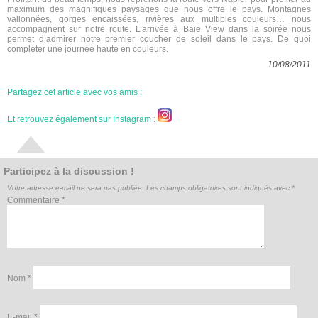
maximum des magnifiques paysages que nous offre le pays. Montagnes
vallonnées, gorges encaissées, rivières aux multiples couleurs… nous
accompagnent sur notre route. L’arrivée à Baie View dans la soirée nous
permet d’admirer notre premier coucher de soleil dans le pays. De quoi
compléter une journée haute en couleurs.
10/08/2011
Partagez cet article avec vos amis :
Et retrouvez également sur Instagram :
Participez à la discussion !
Votre adresse e-mail ne sera pas publiée.
Les champs obligatoires sont indiqués avec
*
Commentaire
*
Nom
*
E-mail
*