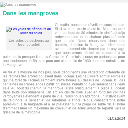
Dans les mangroves
Ce matin, nous nous réveillons sous la pluie.
Si si la pluie existe aussi ici. Mais rassurez
vous au bout de 30 minutes, le ciel était déjà
redevenu bleu et la chaleur plus présente
Les yoles de pêcheurs au
que jamais. Nous chaussons donc nos
lever du soleil
baskets, direction la Mangrove. Hier, nous
avons tellement été charmé par le paysage,
que nous avons décidé de retourner à la
pointe de la presque Ile de la Caravelle. Cette fois-ci nous ne partons pas pour
une randonnée de 5h mais pour une plus petite de 1h30 dans les entrailles de
la Mangrove.
Au fur et à mesure de nos pas, nous découvrons une végétation différente où
les racines des arbres poussent dans l’océan. Les palutiviers sont si emmélés
qu’une forêt de racines semblent s’être formés au dessus de l’océan. Ici, des
centaines de crabes et des petits crustacés s’ébattent joyeusement dans l’eau
salé. Au bout du chemin, la mangrove laisse brusquement la place à l’océan
dans toute son immensité. Un arc en ciel de bleu avec en fond les collines
verdoyantes s’étendent à perte de vue. Nous nous y attardons un instant avant
de rejoindre le sentier et de retourner à l’hôtel. Nous consacrerons notre
après-midi à la baignade et à se prélasser sur la plage de sable fin. Histoire
d’emmagasiner un maximum de chaleur et de soleil avant de repartir vers la
grisaille de la métropole.
01/03/2014