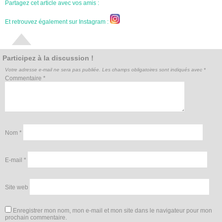
Partagez cet article avec vos amis :
Et retrouvez également sur Instagram :
Participez à la discussion !
Votre adresse e-mail ne sera pas publiée.
Les champs obligatoires sont indiqués avec
*
Commentaire
*
Nom
*
E-mail
*
Site web
Enregistrer mon nom, mon e-mail et mon site dans le navigateur pour mon
prochain commentaire.