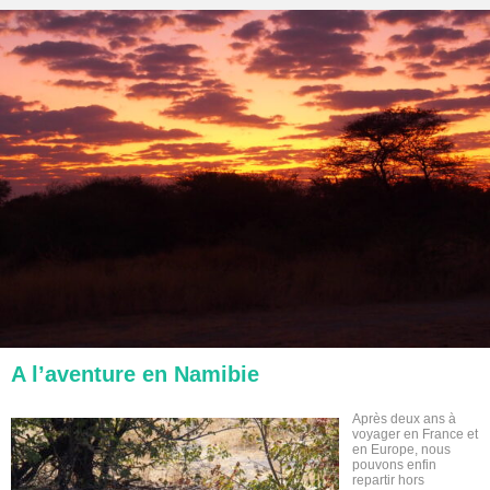
A l’aventure en Namibie
Après deux ans à
voyager en France et
en Europe, nous
pouvons enfin
repartir hors