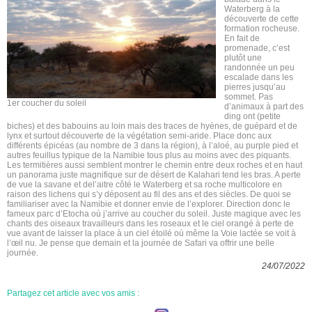
Waterberg à la
découverte de cette
formation rocheuse.
En fait de
promenade, c’est
plutôt une
randonnée un peu
escalade dans les
pierres jusqu’au
sommet. Pas
1er coucher du soleil
d’animaux à part des
ding ont (petite
biches) et des babouins au loin mais des traces de hyènes, de guépard et de
lynx et surtout découverte de la végétation semi-aride. Place donc aux
différents épicéas (au nombre de 3 dans la région), à l’aloé, au purple pied et
autres feuillus typique de la Namibie tous plus au moins avec des piquants.
Les termitières aussi semblent montrer le chemin entre deux roches et en haut
un panorama juste magnifique sur de désert de Kalahari tend les bras. A perte
de vue la savane et del’aitre côté le Waterberg et sa roche multicolore en
raison des lichens qui s’y déposent au fil des ans et des siècles. De quoi se
familiariser avec la Namibie et donner envie de l’explorer. Direction donc le
fameux parc d’Etocha où j’arrive au coucher du soleil. Juste magique avec les
chants des oiseaux travailleurs dans les roseaux et le ciel orangé à perte de
vue avant de laisser la place à un ciel étoilé où même la Voie lactée se voit à
l’œil nu. Je pense que demain et la journée de Safari va offrir une belle
journée.
24/07/2022
Partagez cet article avec vos amis :