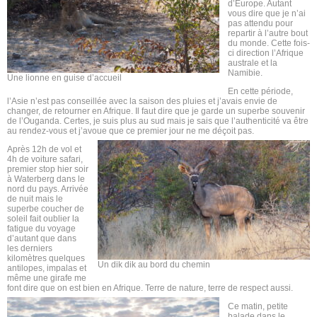
d’Europe. Autant
vous dire que je n’ai
pas attendu pour
repartir à l’autre bout
du monde. Cette fois-
ci direction l’Afrique
australe et la
Namibie.
Une lionne en guise d’accueil
En cette période,
l’Asie n’est pas conseillée avec la saison des pluies et j’avais envie de
changer, de retourner en Afrique. Il faut dire que je garde un superbe souvenir
de l’Ouganda. Certes, je suis plus au sud mais je sais que l’authenticité va être
au rendez-vous et j’avoue que ce premier jour ne me déçoit pas.
Après 12h de vol et
4h de voiture safari,
premier stop hier soir
à Waterberg dans le
nord du pays. Arrivée
de nuit mais le
superbe coucher de
soleil fait oublier la
fatigue du voyage
d’autant que dans
les derniers
kilomètres quelques
Un dik dik au bord du chemin
antilopes, impalas et
même une girafe me
font dire que on est bien en Afrique. Terre de nature, terre de respect aussi.
Ce matin, petite
balade dans le