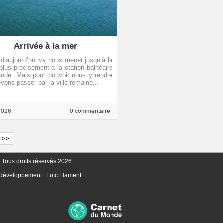
Arrivée à la mer
 d’aujourd’hui va nous mener jusqu’à la
plus précisément à la station balnéaire
nde. Mais pour pouvoir nous y rendre
vons passer par la ville romaine...
2026
0 commentaire
>>
 Tous droits réservés 2026
 développement :
Loïc Flament