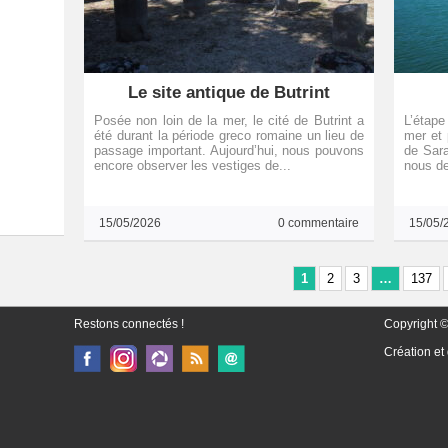
Le site antique de Butrint
Posée non loin de la mer, le cité de Butrint a
L’étape
été durant la période greco romaine un lieu de
mer et 
passage important. Aujourd’hui, nous pouvons
de Sara
encore observer les vestiges de...
nous de
15/05/2026
0 commentaire
15/05/
1
2
3
…
137
Restons connectés !
Copyright ©
Création et