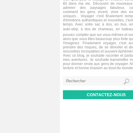
tôt dans ma vie. Découvrir de nouveaux 
admirer des paysages fabuleux, co
comment les gens vivent, vivre des ex
uniques... Voyager c'est finalement remp
d'émotions authentiques et nouvelles, c'est 
temps. Avec votre sac à dos, en bus, en
auto-stop, à dos de chameau, en bateau,
pouvez compter que sur vous-mêmes et vou
alors que vous êtes beaucoup plus forte q
l'imaginez. Finalement voyager, c'est a
prendre des risques, de se dévoiler et de
rencontres incroyables et souvent éphémèr
Avec ce blog, je souhaite raconter et parta
mes aventures. Je souhaite transmettre 
pour donner envie aux gens de voyager. A
lecture et bonne évasion au bout du monde
CONTACTEZ-NOUS