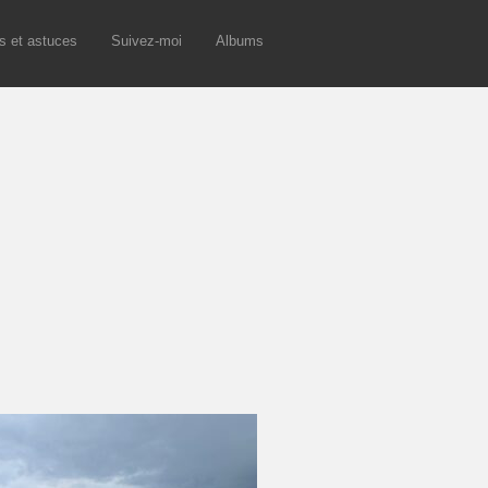
s et astuces
Suivez-moi
Albums