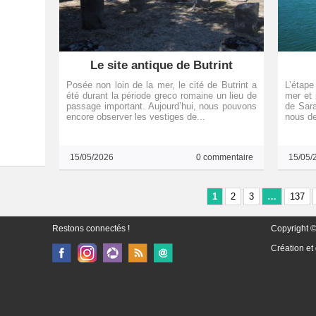
Le site antique de Butrint
Posée non loin de la mer, le cité de Butrint a
L’étape
été durant la période greco romaine un lieu de
mer et 
passage important. Aujourd’hui, nous pouvons
de Sara
encore observer les vestiges de...
nous de
15/05/2026
0 commentaire
15/05/
1
2
3
…
137
Restons connectés !
Copyright ©
Création et