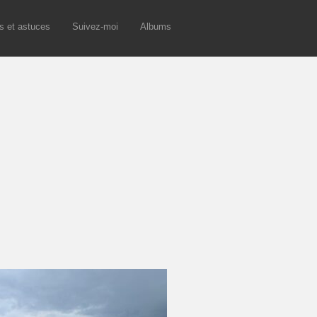
s et astuces
Suivez-moi
Albums