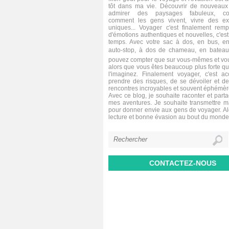
tôt dans ma vie. Découvrir de nouveaux 
admirer des paysages fabuleux, co
comment les gens vivent, vivre des ex
uniques... Voyager c'est finalement remp
d'émotions authentiques et nouvelles, c'est 
temps. Avec votre sac à dos, en bus, en
auto-stop, à dos de chameau, en bateau,
pouvez compter que sur vous-mêmes et vou
alors que vous êtes beaucoup plus forte q
l'imaginez. Finalement voyager, c'est a
prendre des risques, de se dévoiler et de
rencontres incroyables et souvent éphémèr
Avec ce blog, je souhaite raconter et parta
mes aventures. Je souhaite transmettre 
pour donner envie aux gens de voyager. A
lecture et bonne évasion au bout du monde
CONTACTEZ-NOUS