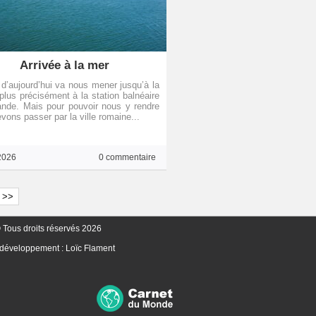
Arrivée à la mer
 d’aujourd’hui va nous mener jusqu’à la
plus précisément à la station balnéaire
nde. Mais pour pouvoir nous y rendre
vons passer par la ville romaine...
2026
0 commentaire
>>
 Tous droits réservés 2026
 développement :
Loïc Flament