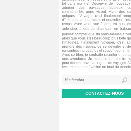
tôt dans ma vie. Découvrir de nouveaux 
admirer des paysages fabuleux, co
comment les gens vivent, vivre des ex
uniques... Voyager c'est finalement remp
d'émotions authentiques et nouvelles, c'est 
temps. Avec votre sac à dos, en bus, en
auto-stop, à dos de chameau, en bateau,
pouvez compter que sur vous-mêmes et vou
alors que vous êtes beaucoup plus forte q
l'imaginez. Finalement voyager, c'est a
prendre des risques, de se dévoiler et de
rencontres incroyables et souvent éphémèr
Avec ce blog, je souhaite raconter et parta
mes aventures. Je souhaite transmettre 
pour donner envie aux gens de voyager. A
lecture et bonne évasion au bout du monde
CONTACTEZ-NOUS