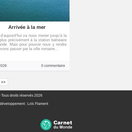
Arrivée à la mer
 d’aujourd’hui va nous mener jusqu’à la
plus précisément à la station balnéaire
nde. Mais pour pouvoir nous y rendre
vons passer par la ville romaine...
2026
0 commentaire
>>
 Tous droits réservés 2026
 développement :
Loïc Flament