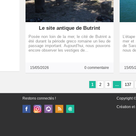
Le site antique de Butrint
Posée non loin de la mer, le cité de Butrint a
L’étape
été durant la période greco romaine un lieu de
mer et 
passage important. Aujourd’hui, nous pouvons
de Sara
encore observer les vestiges de...
nous de
15/05/2026
0 commentaire
15/05/
1
2
3
…
137
Restons connectés !
Copyright ©
Création et