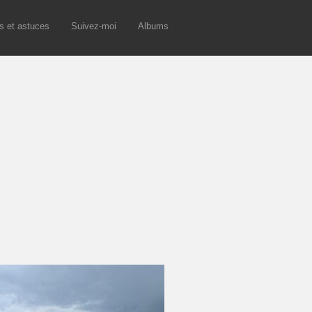
s et astuces
Suivez-moi
Albums