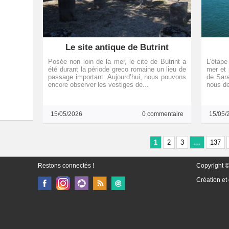
Le site antique de Butrint
Posée non loin de la mer, le cité de Butrint a
L’étape
été durant la période greco romaine un lieu de
mer et 
passage important. Aujourd’hui, nous pouvons
de Sara
encore observer les vestiges de...
nous de
15/05/2026
0 commentaire
15/05/
1
2
3
…
137
Restons connectés !
Copyright ©
Création et