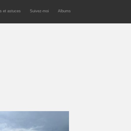
s et astuces
Suivez-moi
Albums