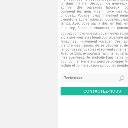
tôt dans ma vie. Découvrir de nouveaux 
admirer des paysages fabuleux, co
comment les gens vivent, vivre des ex
uniques... Voyager c'est finalement remp
d'émotions authentiques et nouvelles, c'est 
temps. Avec votre sac à dos, en bus, en
auto-stop, à dos de chameau, en bateau,
pouvez compter que sur vous-mêmes et vou
alors que vous êtes beaucoup plus forte q
l'imaginez. Finalement voyager, c'est a
prendre des risques, de se dévoiler et de
rencontres incroyables et souvent éphémèr
Avec ce blog, je souhaite raconter et parta
mes aventures. Je souhaite transmettre 
pour donner envie aux gens de voyager. A
lecture et bonne évasion au bout du monde
CONTACTEZ-NOUS