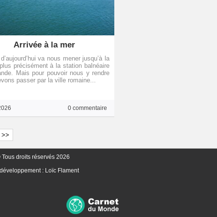
Arrivée à la mer
 d’aujourd’hui va nous mener jusqu’à la
plus précisément à la station balnéaire
nde. Mais pour pouvoir nous y rendre
vons passer par la ville romaine...
2026
0 commentaire
>>
 Tous droits réservés 2026
 développement :
Loïc Flament